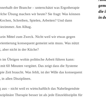
geme
innerhalb der Branche – unterschätzt was Ergotherapie
die 
 Welche Übung machen wir heute? Sie fragt: Was können
in d
 Kochen, Schreiben, Spielen, Arbeiten? Und dann
piezimmer. Am Alltag.
kein Mittel zum Zweck. Nicht weil wir etwas gegen
sorientierung konsequent gemeint sein muss. Was nützt
, aber nicht in der Küche?
n im Übrigen wohin politische Arbeit führen kann:
mit 60 Minuten vergütet. Das zeigt dass die Systeme
ie Zeit braucht. Was fehlt, ist der Wille das konsequent
 in allen Disziplinen.
aus – nicht weil es wirtschaftlich das Naheliegendste
sziplinäre Therapie besser ist als jede Einzeldisziplin für