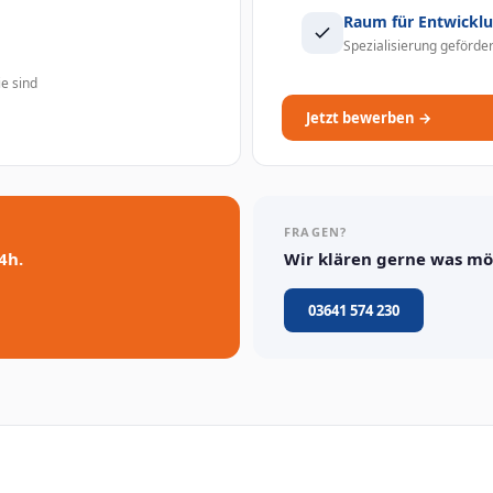
Raum für Entwickl
Spezialisierung gefördert
e sind
Jetzt bewerben →
FRAGEN?
4h.
Wir klären gerne was mög
03641 574 230