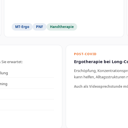
MT-Ergo
PNF
Handtherapie
POST-COVID
Ergotherapie bei Long-C
 Sie erwartet:
Erschöpfung, Konzentrationspro
llung
kann helfen, Alltagsstrukturen 
ning
Auch als Videosprechstunde mö