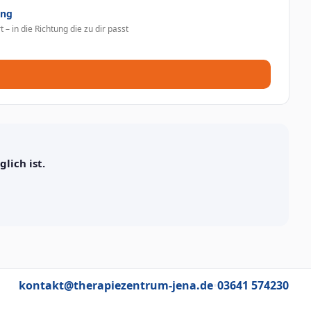
ung
 – in die Richtung die zu dir passt
lich ist.
kontakt@therapiezentrum-jena.de
•
03641 574230