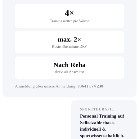
4×
Trainingszeiten pro Woche
max. 2×
Kostenübernahme DRV
Nach Reha
direkt als Anschluss
Anmeldung über unsere Anmeldung:
03641 574 230
ANMELDUNG
SPORTTHERAPIE
Aktuelle Kurszeiten
Personal Training auf
und freie Plätze –
Selbstzahlerbasis –
einfach anfragen.
individuell &
sportwissenschaftlich.